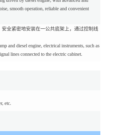
ng driven by diesel engine, with advanced and
noise, smooth operation, reliable and convenient
，安全紧密地安装在一公共底架上，通过控制线
p and diesel engine, electrical instruments, such as
ignal lines connected to the electric cabinet.
, etc.