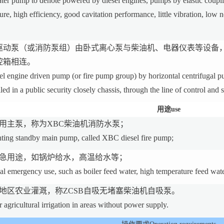
ter pump to denote powered by diesel engines, pumps by elastic coupli
ure, high efficiency, good cavitation performance, little vibration, low 
驱动泵（或消防泵组）由卧式离心泵与柴油机、电器仪表等设备
控箱相连。
l engine driven pump (or fire pump group) by horizontal centrifugal pum
led in a public security closely chassis, through the line of control and s
用途use
用主泵，称为XBC柴油机消防水泵；
ghting standby main pump, called XBC diesel fire pump;
应急用途，如锅炉给水，高温给水等；
al emergency use, such as boiler feed water, high temperature feed water
地区农业灌溉，称ZCSB自吸无堵塞柴油机自吸泵。
 agricultural irrigation in areas without power supply.