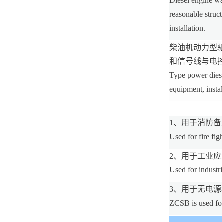
Diesel engine wa
reasonable struct
installation.
柴油机动力型
和信号线与电
Type power diese
equipment, instal
1、用于消防备
Used for fire fi
2、用于工业
Used for industri
3、用于无电源
ZCSB is used for