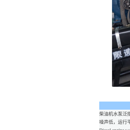
柴油机水泵泛
噪声低，运行