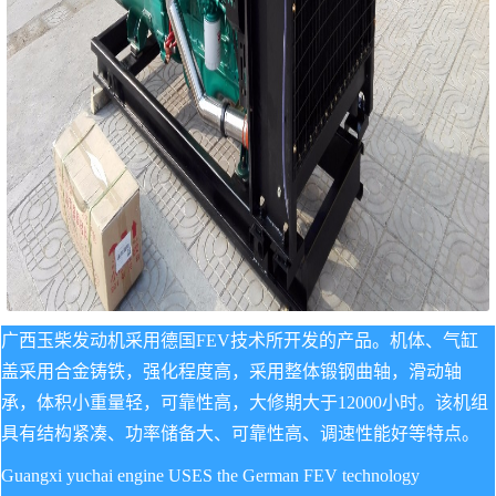
广西玉柴发动机采用德国FEV技术所开发的产品。机体、气缸
盖采用合金铸铁，强化程度高，采用整体锻钢曲轴，滑动轴
承，体积小重量轻，可靠性高，大修期大于12000小时。该机组
具有结构紧凑、功率储备大、可靠性高、调速性能好等特点。
Guangxi yuchai engine USES the German FEV technology