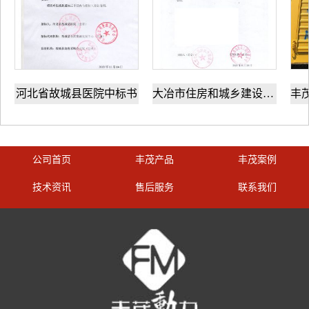
城县医院中标书​
大冶市住房和城乡建设局中标书
公司首页
丰茂产品
丰茂案例
技术资讯
售后服务
联系我们